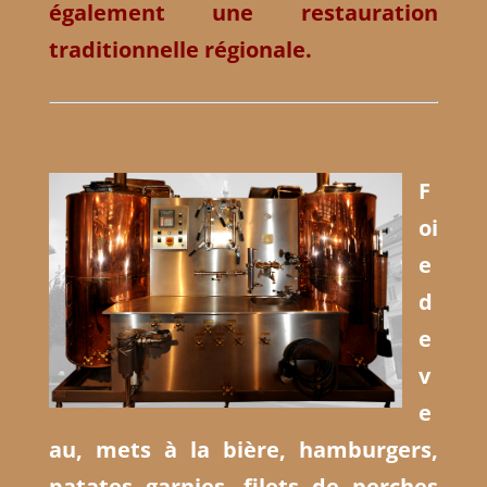
également une
restauration
traditionnelle
régionale.
F
oi
e
d
e
v
e
au, mets à la bière, hamburgers,
patates garnies, filets de perches